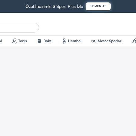
Özel İndirimle S Sport Plus İzle
HEMEN AL
sports_tennis
sports_mma
sports_handball
two_wheeler
sports_kab
l
Tenis
Boks
Hentbol
Motor Sporları