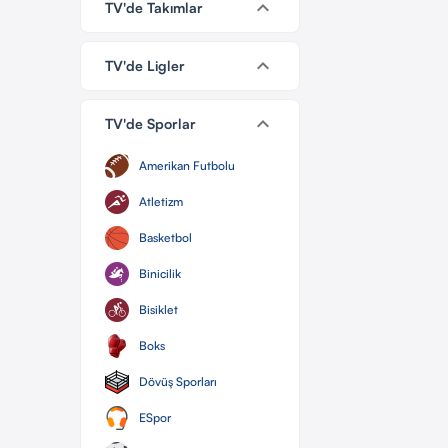
keyboard_arrow_down
TV'de Takımlar
keyboard_arrow_down
TV'de Ligler
keyboard_arrow_down
TV'de Sporlar
Amerikan Futbolu
Atletizm
Basketbol
Binicilik
Bisiklet
Boks
Dövüş Sporları
ESpor