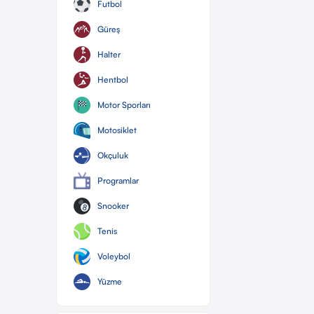
Futbol
Güreş
Halter
Hentbol
Motor Sporları
Motosiklet
Okçuluk
Programlar
Snooker
Tenis
Voleybol
Yüzme