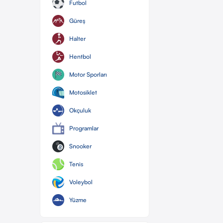
Futbol
Güreş
Halter
Hentbol
Motor Sporları
Motosiklet
Okçuluk
Programlar
Snooker
Tenis
Voleybol
Yüzme