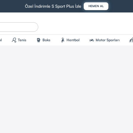
Özel İndirimle S Sport Plus İzle
HEMEN AL
sports_tennis
sports_mma
sports_handball
two_wheeler
sports_kab
l
Tenis
Boks
Hentbol
Motor Sporları