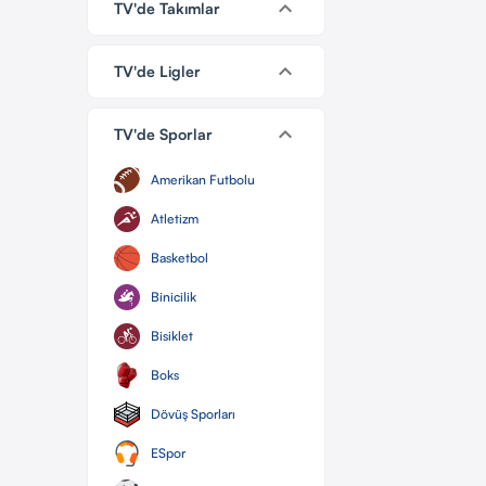
keyboard_arrow_down
TV'de Takımlar
keyboard_arrow_down
TV'de Ligler
keyboard_arrow_down
TV'de Sporlar
Amerikan Futbolu
Atletizm
Basketbol
Binicilik
Bisiklet
Boks
Dövüş Sporları
ESpor