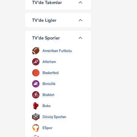
keyboard_arrow_down
TV'de Takımlar
keyboard_arrow_down
TV'de Ligler
keyboard_arrow_down
TV'de Sporlar
Amerikan Futbolu
Atletizm
Basketbol
Binicilik
Bisiklet
Boks
Dövüş Sporları
ESpor