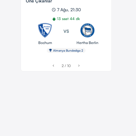
Öne Çıkanlar
7 Ağu, 21:30
schedule
13 saat 44 dk
timer
VS
Bochum
Hertha Berlin
emoji_events
Almanya Bundesliga 2
2 / 10
chevron_left
chevron_right