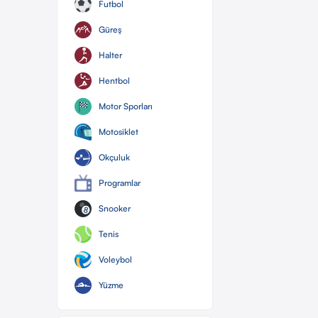
Futbol
Güreş
Halter
Hentbol
Motor Sporları
Motosiklet
Okçuluk
Programlar
Snooker
Tenis
Voleybol
Yüzme