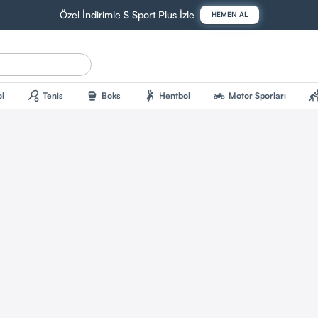
Özel İndirimle S Sport Plus İzle
HEMEN AL
sports_tennis
sports_mma
sports_handball
two_wheeler
sports_kab
l
Tenis
Boks
Hentbol
Motor Sporları