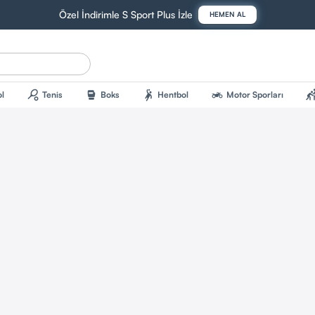
Özel İndirimle S Sport Plus İzle
HEMEN AL
sports_tennis
sports_mma
sports_handball
two_wheeler
sports_kab
l
Tenis
Boks
Hentbol
Motor Sporları