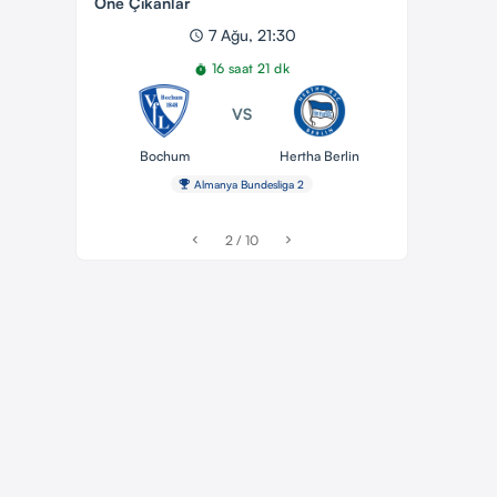
Öne Çıkanlar
7 Ağu, 21:30
schedule
16 saat 21 dk
timer
VS
Bochum
Hertha Berlin
emoji_events
Almanya Bundesliga 2
2 / 10
chevron_left
chevron_right