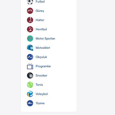
Futbol
Güreş
Halter
Hentbol
Motor Sporları
Motosiklet
Okçuluk
Programlar
Snooker
Tenis
Voleybol
Yüzme