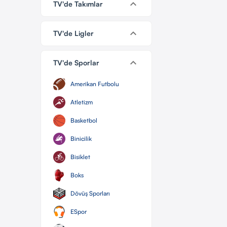
keyboard_arrow_down
TV'de Takımlar
keyboard_arrow_down
TV'de Ligler
keyboard_arrow_down
TV'de Sporlar
Amerikan Futbolu
Atletizm
Basketbol
Binicilik
Bisiklet
Boks
Dövüş Sporları
ESpor