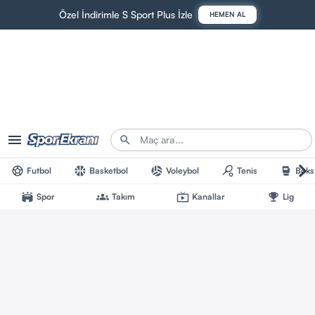
Özel İndirimle S Sport Plus İzle
HEMEN AL
Futbol
Basketbol
Voleybol
Tenis
Boks
Spor
Takım
Kanallar
Lig