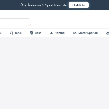
Özel İndirimle S Sport Plus İzle
HEMEN AL
sports_tennis
sports_mma
sports_handball
two_wheeler
sports_kab
l
Tenis
Boks
Hentbol
Motor Sporları