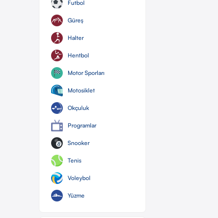
Futbol
Güreş
Halter
Hentbol
Motor Sporları
Motosiklet
Okçuluk
Programlar
Snooker
Tenis
Voleybol
Yüzme