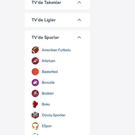
keyboard_arrow_down
TV'de Takımlar
keyboard_arrow_down
TV'de Ligler
keyboard_arrow_down
TV'de Sporlar
Amerikan Futbolu
Atletizm
Basketbol
Binicilik
Bisiklet
Boks
Dövüş Sporları
ESpor