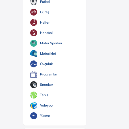
Futbol
Güreş
Halter
Hentbol
Motor Sporları
Motosiklet
Okçuluk
Programlar
Snooker
Tenis
Voleybol
Yüzme