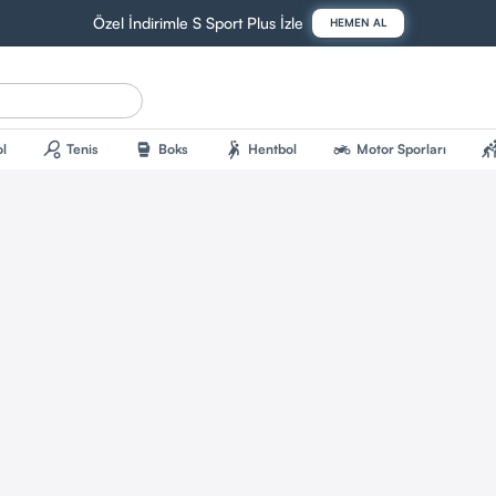
Özel İndirimle S Sport Plus İzle
HEMEN AL
sports_tennis
sports_mma
sports_handball
two_wheeler
sports_kab
l
Tenis
Boks
Hentbol
Motor Sporları