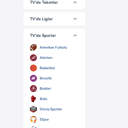
keyboard_arrow_down
TV'de Takımlar
keyboard_arrow_down
TV'de Ligler
keyboard_arrow_down
TV'de Sporlar
Amerikan Futbolu
Atletizm
Basketbol
Binicilik
Bisiklet
Boks
Dövüş Sporları
ESpor