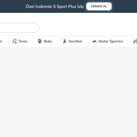
Özel İndirimle S Sport Plus İzle
HEMEN AL
sports_tennis
sports_mma
sports_handball
two_wheeler
sports_kab
l
Tenis
Boks
Hentbol
Motor Sporları