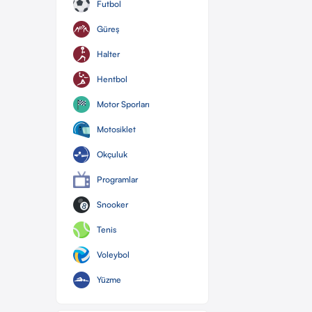
Futbol
Güreş
Halter
Hentbol
Motor Sporları
Motosiklet
Okçuluk
Programlar
Snooker
Tenis
Voleybol
Yüzme