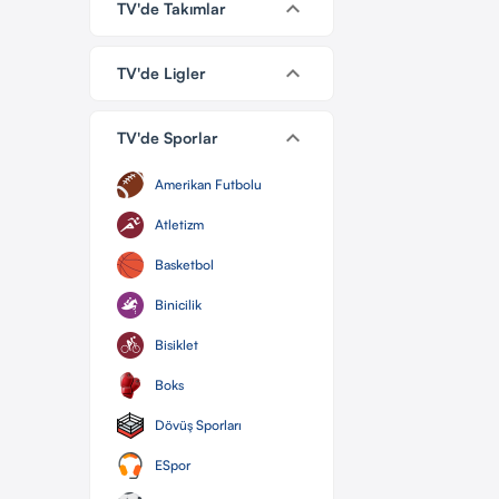
keyboard_arrow_down
TV'de Takımlar
keyboard_arrow_down
TV'de Ligler
keyboard_arrow_down
TV'de Sporlar
Amerikan Futbolu
Atletizm
Basketbol
Binicilik
Bisiklet
Boks
Dövüş Sporları
ESpor