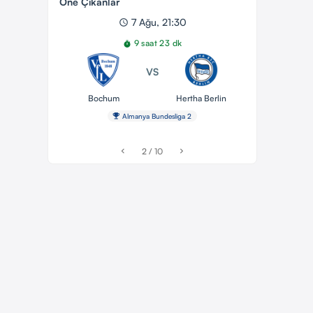
Öne Çıkanlar
7 Ağu, 21:30
schedule
9 saat 23 dk
timer
VS
Bochum
Hertha Berlin
emoji_events
Almanya Bundesliga 2
2 / 10
chevron_left
chevron_right