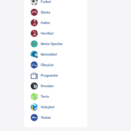
Futbol
Güreş
Halter
Hentbol
Motor Sporları
Motosiklet
Okçuluk
Programlar
Snooker
Tenis
Voleybol
Yüzme