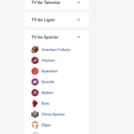
keyboard_arrow_down
TV'de Takımlar
keyboard_arrow_down
TV'de Ligler
keyboard_arrow_down
TV'de Sporlar
Amerikan Futbolu
Atletizm
Basketbol
Binicilik
Bisiklet
Boks
Dövüş Sporları
ESpor