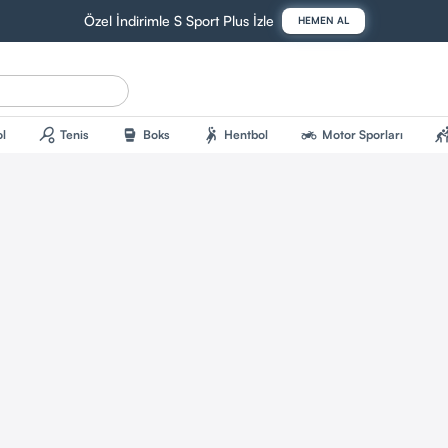
Özel İndirimle S Sport Plus İzle
HEMEN AL
sports_tennis
sports_mma
sports_handball
two_wheeler
sports_kab
l
Tenis
Boks
Hentbol
Motor Sporları