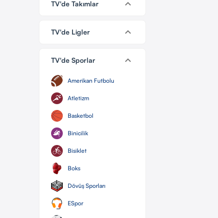
keyboard_arrow_down
TV'de Takımlar
keyboard_arrow_down
TV'de Ligler
keyboard_arrow_down
TV'de Sporlar
Amerikan Futbolu
Atletizm
Basketbol
Binicilik
Bisiklet
Boks
Dövüş Sporları
ESpor