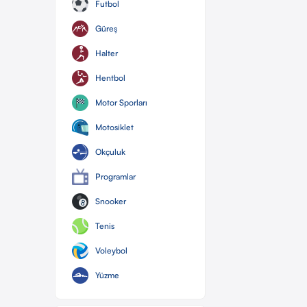
Futbol
Güreş
Halter
Hentbol
Motor Sporları
Motosiklet
Okçuluk
Programlar
Snooker
Tenis
Voleybol
Yüzme