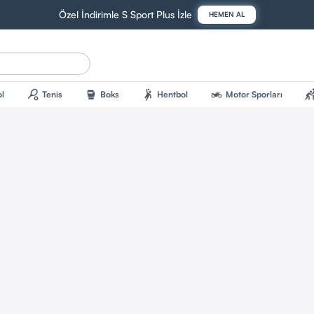
Özel İndirimle S Sport Plus İzle
HEMEN AL
sports_tennis
sports_mma
sports_handball
two_wheeler
sports_kab
l
Tenis
Boks
Hentbol
Motor Sporları