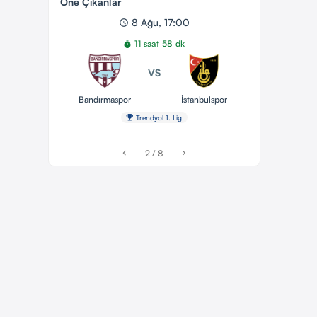
Öne Çıkanlar
8 Ağu, 17:00
schedule
11 saat 58 dk
timer
VS
Bandırmaspor
İstanbulspor
emoji_events
Trendyol 1. Lig
2 / 8
chevron_left
chevron_right