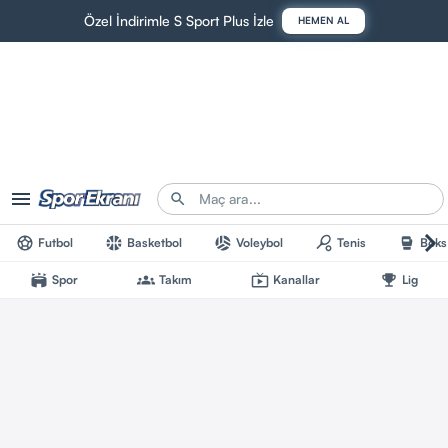
Özel İndirimle S Sport Plus İzle
HEMEN AL
Futbol
Basketbol
Voleybol
Tenis
Boks
Spor
Takım
Kanallar
Lig