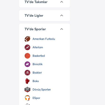
keyboard_arrow_down
TV'de Takımlar
keyboard_arrow_down
TV'de Ligler
keyboard_arrow_down
TV'de Sporlar
Amerikan Futbolu
Atletizm
Basketbol
Binicilik
Bisiklet
Boks
Dövüş Sporları
ESpor