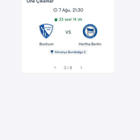
Öne Çıkanlar
7 Ağu, 21:30
schedule
23 saat 14 dk
timer
VS
Bochum
Hertha Berlin
emoji_events
Almanya Bundesliga 2
2 / 8
chevron_left
chevron_right