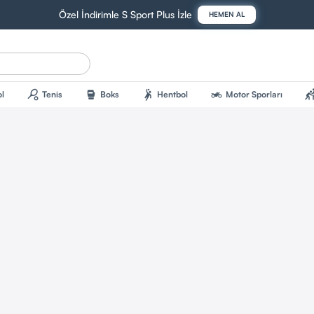
Özel İndirimle S Sport Plus İzle
HEMEN AL
sports_tennis
sports_mma
sports_handball
two_wheeler
sports_kab
l
Tenis
Boks
Hentbol
Motor Sporları