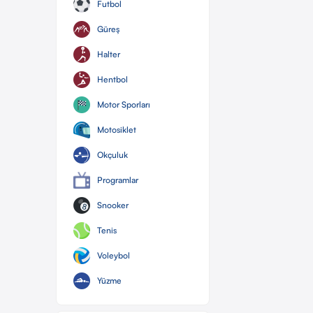
Futbol
Güreş
Halter
Hentbol
Motor Sporları
Motosiklet
Okçuluk
Programlar
Snooker
Tenis
Voleybol
Yüzme