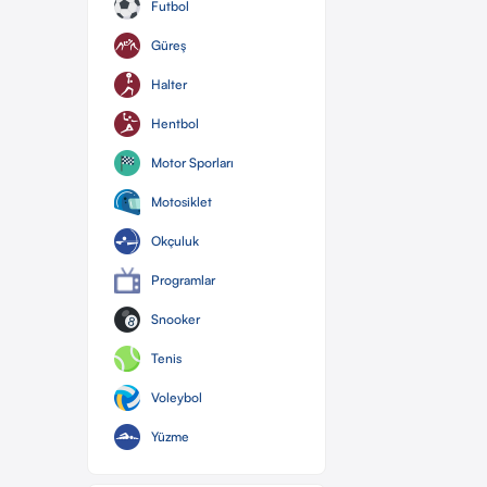
Futbol
Güreş
Halter
Hentbol
Motor Sporları
Motosiklet
Okçuluk
Programlar
Snooker
Tenis
Voleybol
Yüzme