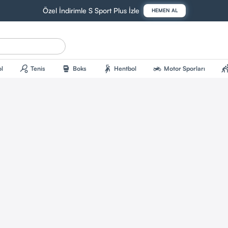
Özel İndirimle S Sport Plus İzle
HEMEN AL
sports_tennis
sports_mma
sports_handball
two_wheeler
sports_kab
l
Tenis
Boks
Hentbol
Motor Sporları