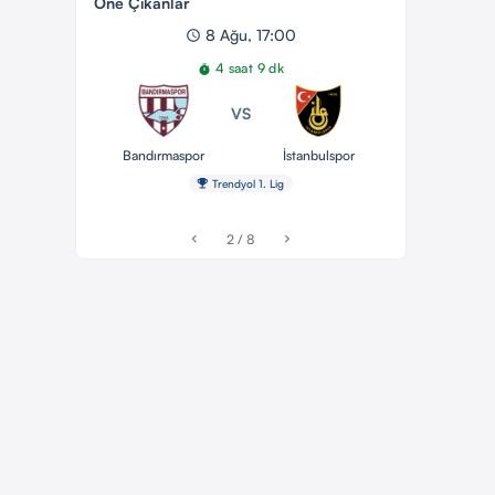
Öne Çıkanlar
8 Ağu, 17:00
schedule
4 saat 9 dk
timer
VS
Bandırmaspor
İstanbulspor
emoji_events
Trendyol 1. Lig
2 / 8
chevron_left
chevron_right