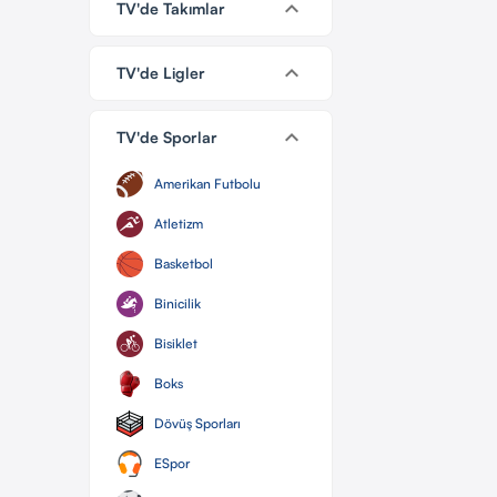
keyboard_arrow_down
TV'de Takımlar
keyboard_arrow_down
TV'de Ligler
keyboard_arrow_down
TV'de Sporlar
Amerikan Futbolu
Atletizm
Basketbol
Binicilik
Bisiklet
Boks
Dövüş Sporları
ESpor