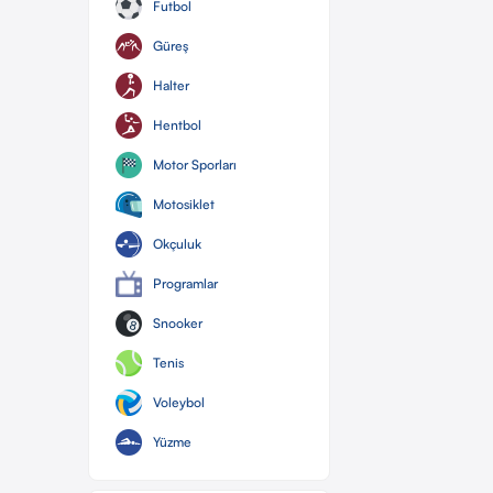
Futbol
Güreş
Halter
Hentbol
Motor Sporları
Motosiklet
Okçuluk
Programlar
Snooker
Tenis
Voleybol
Yüzme