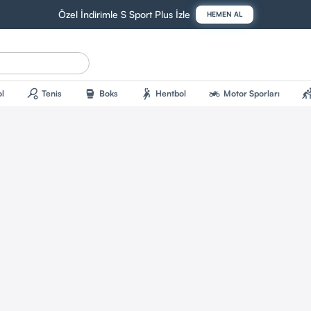
Özel İndirimle S Sport Plus İzle
HEMEN AL
sports_tennis
sports_mma
sports_handball
two_wheeler
sports_kab
l
Tenis
Boks
Hentbol
Motor Sporları