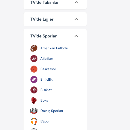
keyboard_arrow_down
TV'de Takımlar
keyboard_arrow_down
TV'de Ligler
keyboard_arrow_down
TV'de Sporlar
Amerikan Futbolu
Atletizm
Basketbol
Binicilik
Bisiklet
Boks
Dövüş Sporları
ESpor