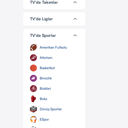
keyboard_arrow_down
TV'de Takımlar
keyboard_arrow_down
TV'de Ligler
keyboard_arrow_down
TV'de Sporlar
Amerikan Futbolu
Atletizm
Basketbol
Binicilik
Bisiklet
Boks
Dövüş Sporları
ESpor