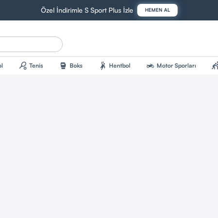
Özel İndirimle S Sport Plus İzle
HEMEN AL
sports_tennis
sports_mma
sports_handball
two_wheeler
sports_kab
l
Tenis
Boks
Hentbol
Motor Sporları