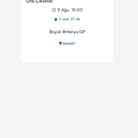
Öne Çıkanlar
9 Ağu, 15:00
schedule
3 saat 20 dk
timer
Büyük Britanya GP
emoji_events
MotoGP