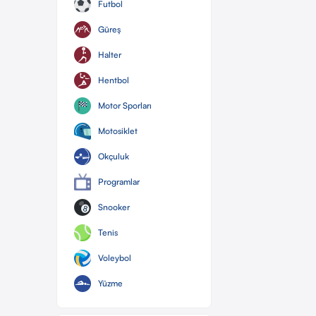
Futbol
Güreş
Halter
Hentbol
Motor Sporları
Motosiklet
Okçuluk
Programlar
Snooker
Tenis
Voleybol
Yüzme