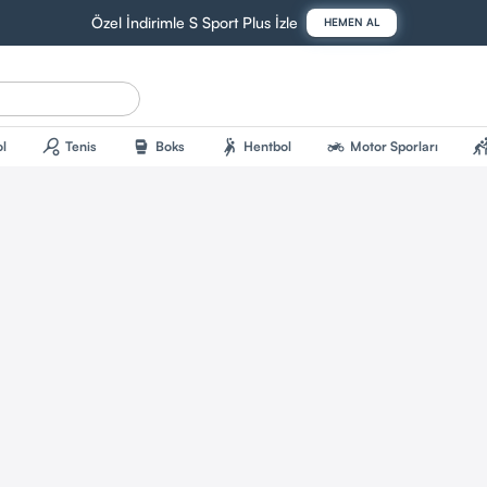
Özel İndirimle S Sport Plus İzle
HEMEN AL
sports_tennis
sports_mma
sports_handball
two_wheeler
sports_kab
l
Tenis
Boks
Hentbol
Motor Sporları