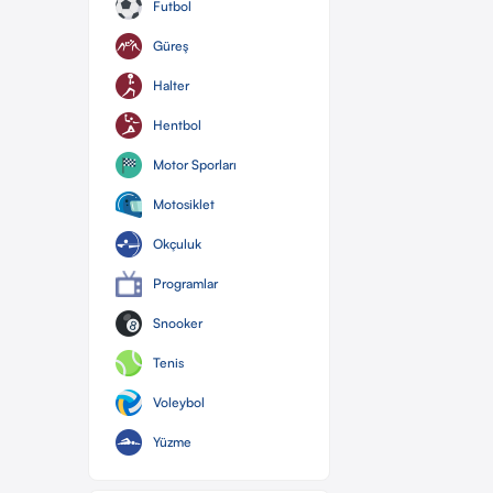
Futbol
Güreş
Halter
Hentbol
Motor Sporları
Motosiklet
Okçuluk
Programlar
Snooker
Tenis
Voleybol
Yüzme