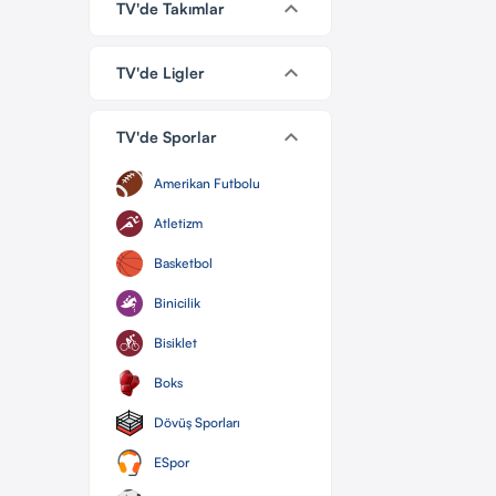
keyboard_arrow_down
TV'de Takımlar
keyboard_arrow_down
TV'de Ligler
keyboard_arrow_down
TV'de Sporlar
Amerikan Futbolu
Atletizm
Basketbol
Binicilik
Bisiklet
Boks
Dövüş Sporları
ESpor