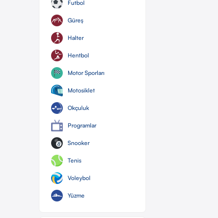
Futbol
Güreş
Halter
Hentbol
Motor Sporları
Motosiklet
Okçuluk
Programlar
Snooker
Tenis
Voleybol
Yüzme