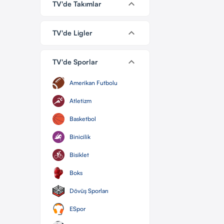
keyboard_arrow_down
TV'de Takımlar
keyboard_arrow_down
TV'de Ligler
keyboard_arrow_down
TV'de Sporlar
Amerikan Futbolu
Atletizm
Basketbol
Binicilik
Bisiklet
Boks
Dövüş Sporları
ESpor