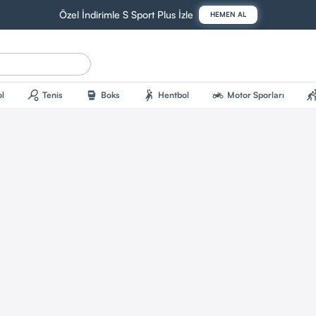
Özel İndirimle S Sport Plus İzle
HEMEN AL
sports_tennis
sports_mma
sports_handball
two_wheeler
sports_kab
l
Tenis
Boks
Hentbol
Motor Sporları