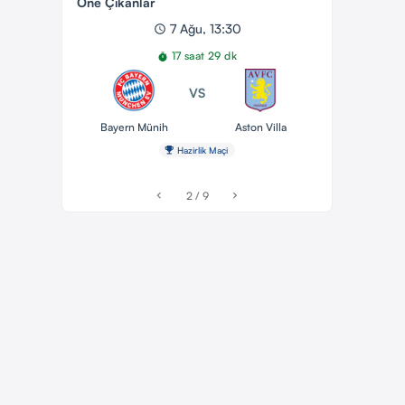
Öne Çıkanlar
7 Ağu, 13:30
schedule
17 saat 29 dk
timer
VS
Bayern Münih
Aston Villa
emoji_events
Hazirlik Maçi
2 / 9
chevron_left
chevron_right