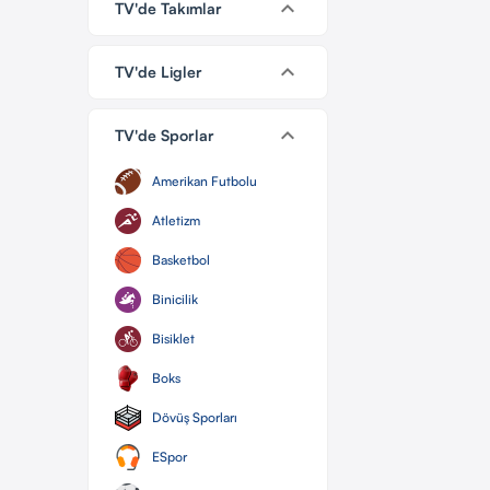
keyboard_arrow_down
TV'de Takımlar
keyboard_arrow_down
TV'de Ligler
keyboard_arrow_down
TV'de Sporlar
Amerikan Futbolu
Atletizm
Basketbol
Binicilik
Bisiklet
Boks
Dövüş Sporları
ESpor