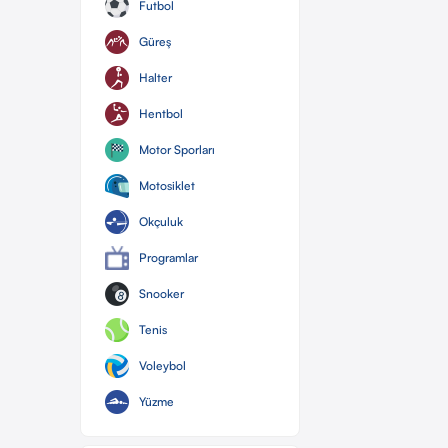
Futbol
Güreş
Halter
Hentbol
Motor Sporları
Motosiklet
Okçuluk
Programlar
Snooker
Tenis
Voleybol
Yüzme