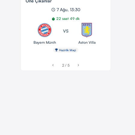
Öne Çıkanlar
7 Ağu, 13:30
schedule
22 saat 49 dk
timer
VS
Bayern Münih
Aston Villa
emoji_events
Hazirlik Maçi
2 / 5
chevron_left
chevron_right