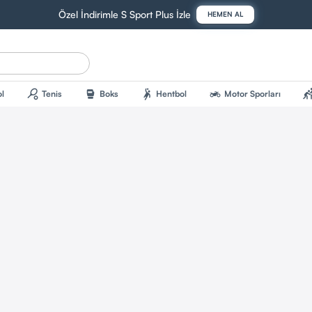
Özel İndirimle S Sport Plus İzle
HEMEN AL
sports_tennis
sports_mma
sports_handball
two_wheeler
sports_kab
l
Tenis
Boks
Hentbol
Motor Sporları