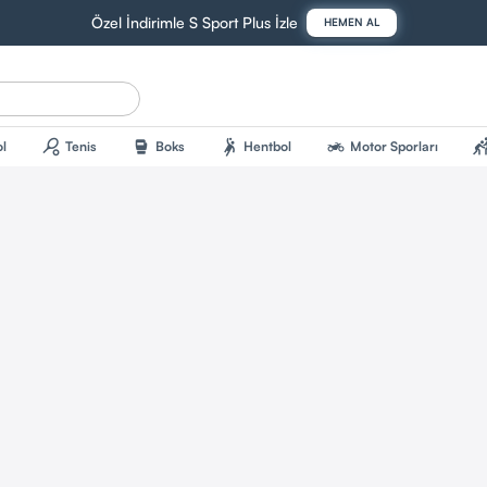
Özel İndirimle S Sport Plus İzle
HEMEN AL
sports_tennis
sports_mma
sports_handball
two_wheeler
sports_kab
l
Tenis
Boks
Hentbol
Motor Sporları