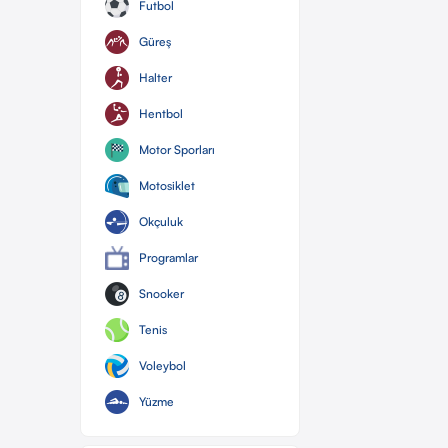
Futbol
Güreş
Halter
Hentbol
Motor Sporları
Motosiklet
Okçuluk
Programlar
Snooker
Tenis
Voleybol
Yüzme