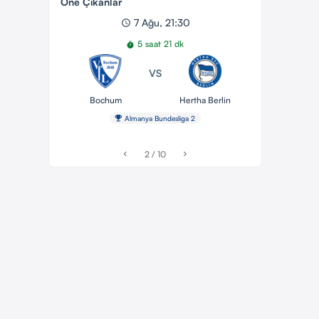
Öne Çıkanlar
7 Ağu, 21:30
schedule
5 saat 21 dk
timer
VS
Bochum
Hertha Berlin
emoji_events
Almanya Bundesliga 2
2 / 10
chevron_left
chevron_right