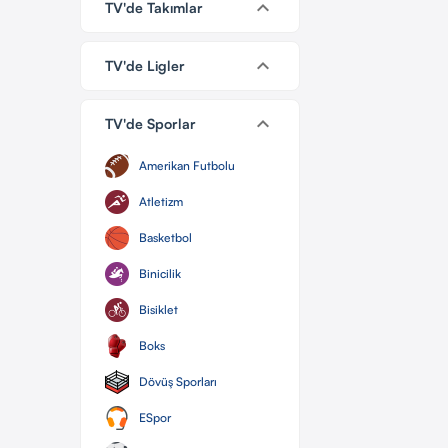
keyboard_arrow_down
TV'de Takımlar
keyboard_arrow_down
TV'de Ligler
keyboard_arrow_down
TV'de Sporlar
Amerikan Futbolu
Atletizm
Basketbol
Binicilik
Bisiklet
Boks
Dövüş Sporları
ESpor