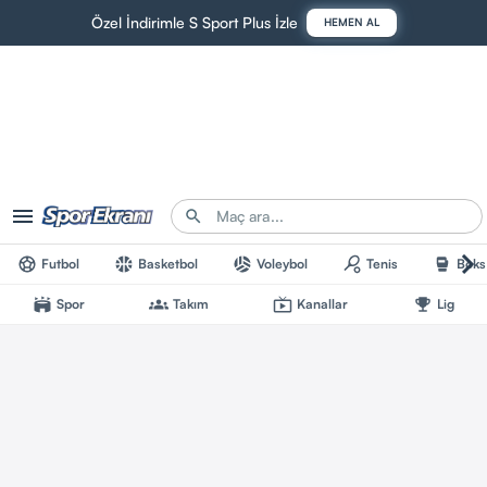
Özel İndirimle S Sport Plus İzle
HEMEN AL
Futbol
Basketbol
Voleybol
Tenis
Boks
Spor
Takım
Kanallar
Lig