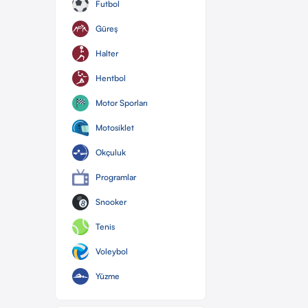
Futbol
Güreş
Halter
Hentbol
Motor Sporları
Motosiklet
Okçuluk
Programlar
Snooker
Tenis
Voleybol
Yüzme