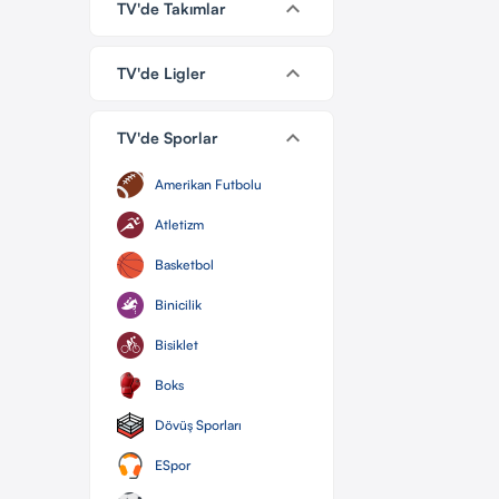
keyboard_arrow_down
TV'de Takımlar
keyboard_arrow_down
TV'de Ligler
keyboard_arrow_down
TV'de Sporlar
Amerikan Futbolu
Atletizm
Basketbol
Binicilik
Bisiklet
Boks
Dövüş Sporları
ESpor