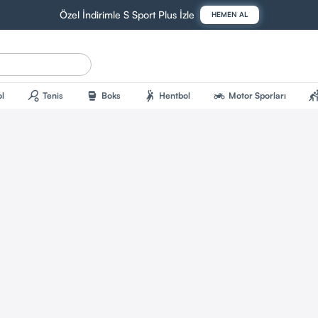
Özel İndirimle S Sport Plus İzle
HEMEN AL
sports_tennis
sports_mma
sports_handball
two_wheeler
sports_kab
l
Tenis
Boks
Hentbol
Motor Sporları