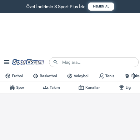
Özel İndirimle S Sport Plus İzle
HEMEN AL
Futbol
Basketbol
Voleybol
Tenis
Boks
Spor
Takım
Kanallar
Lig