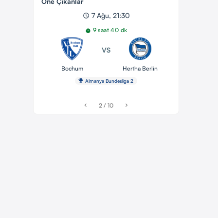
Öne Çıkanlar
7 Ağu, 21:30
schedule
9 saat 40 dk
timer
VS
Bochum
Hertha Berlin
emoji_events
Almanya Bundesliga 2
2 / 10
chevron_left
chevron_right