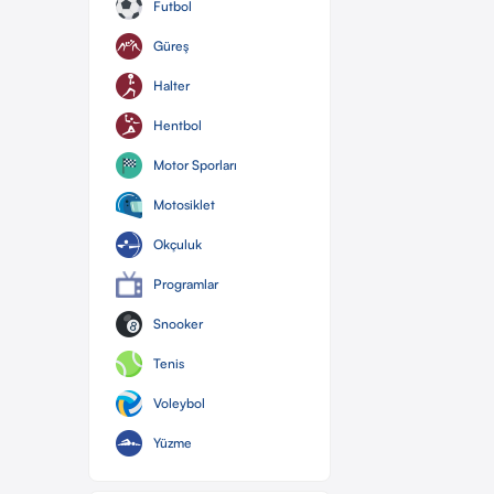
Futbol
Güreş
Halter
Hentbol
Motor Sporları
Motosiklet
Okçuluk
Programlar
Snooker
Tenis
Voleybol
Yüzme