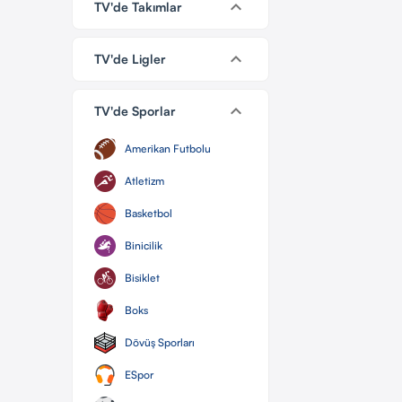
keyboard_arrow_down
TV'de Takımlar
keyboard_arrow_down
TV'de Ligler
keyboard_arrow_down
TV'de Sporlar
Amerikan Futbolu
Atletizm
Basketbol
Binicilik
Bisiklet
Boks
Dövüş Sporları
ESpor