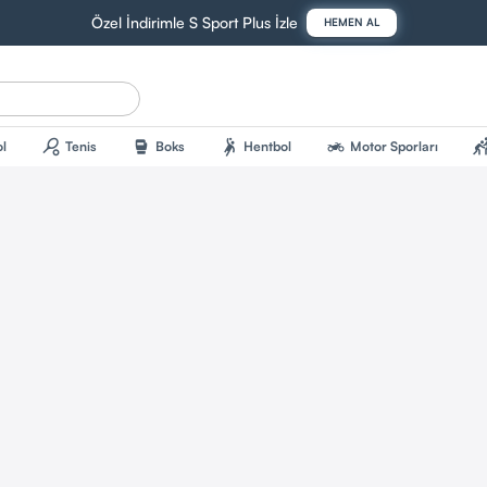
Özel İndirimle S Sport Plus İzle
HEMEN AL
sports_tennis
sports_mma
sports_handball
two_wheeler
sports_kab
l
Tenis
Boks
Hentbol
Motor Sporları