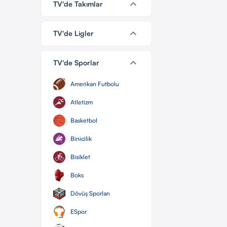
keyboard_arrow_down
TV'de Takımlar
keyboard_arrow_down
TV'de Ligler
keyboard_arrow_down
TV'de Sporlar
Amerikan Futbolu
Atletizm
Basketbol
Binicilik
Bisiklet
Boks
Dövüş Sporları
ESpor