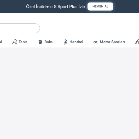
Özel İndirimle S Sport Plus İzle
HEMEN AL
sports_tennis
sports_mma
sports_handball
two_wheeler
sports_kab
l
Tenis
Boks
Hentbol
Motor Sporları