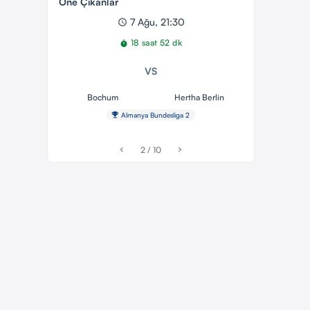
Öne Çıkanlar
7 Ağu, 21:30
schedule
18 saat 52 dk
timer
VS
Bochum
Hertha Berlin
emoji_events
Almanya Bundesliga 2
2 / 10
chevron_left
chevron_right