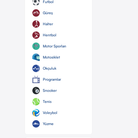
Futbol
Güreş
Halter
Hentbol
Motor Sporları
Motosiklet
Okçuluk
Programlar
Snooker
Tenis
Voleybol
Yüzme