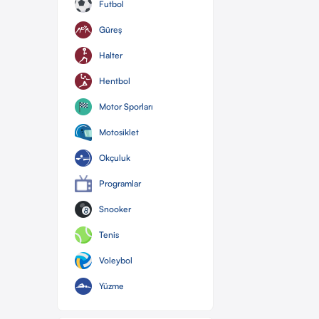
Futbol
Güreş
Halter
Hentbol
Motor Sporları
Motosiklet
Okçuluk
Programlar
Snooker
Tenis
Voleybol
Yüzme