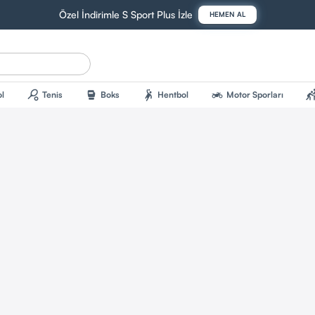
Özel İndirimle S Sport Plus İzle
HEMEN AL
sports_tennis
sports_mma
sports_handball
two_wheeler
sports_kab
l
Tenis
Boks
Hentbol
Motor Sporları