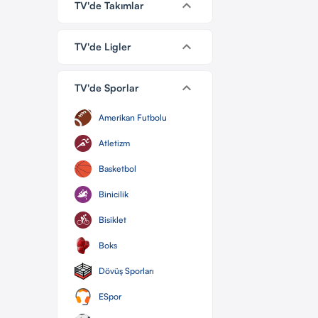
keyboard_arrow_down
TV'de Takımlar
keyboard_arrow_down
TV'de Ligler
keyboard_arrow_down
TV'de Sporlar
Amerikan Futbolu
Atletizm
Basketbol
Binicilik
Bisiklet
Boks
Dövüş Sporları
ESpor