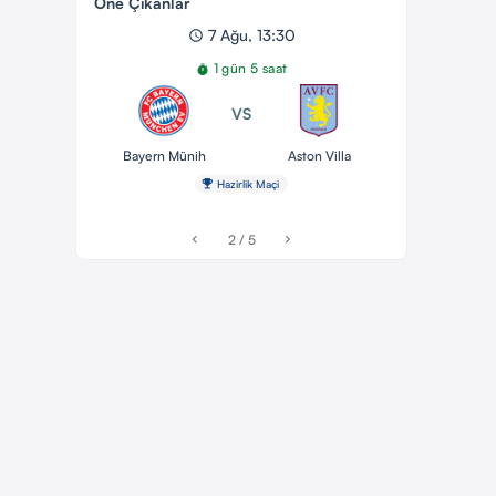
Öne Çıkanlar
7 Ağu, 13:30
schedule
1 gün 5 saat
timer
VS
Bayern Münih
Aston Villa
emoji_events
Hazirlik Maçi
2 / 5
chevron_left
chevron_right