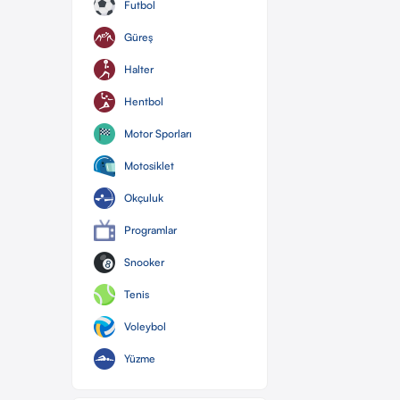
Futbol
Güreş
Halter
Hentbol
Motor Sporları
Motosiklet
Okçuluk
Programlar
Snooker
Tenis
Voleybol
Yüzme