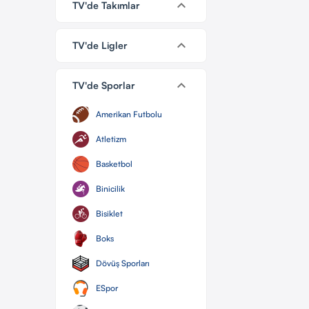
keyboard_arrow_down
TV'de Takımlar
keyboard_arrow_down
TV'de Ligler
keyboard_arrow_down
TV'de Sporlar
Amerikan Futbolu
Atletizm
Basketbol
Binicilik
Bisiklet
Boks
Dövüş Sporları
ESpor