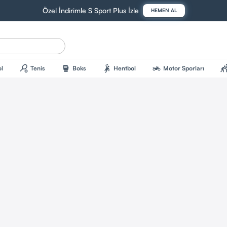
Özel İndirimle S Sport Plus İzle
HEMEN AL
sports_tennis
sports_mma
sports_handball
two_wheeler
sports_kab
l
Tenis
Boks
Hentbol
Motor Sporları