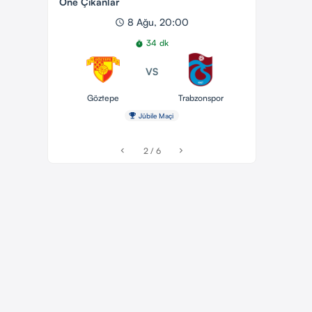
Öne Çıkanlar
8 Ağu, 20:00
schedule
34 dk
timer
VS
Göztepe
Trabzonspor
emoji_events
Jübile Maçi
2 / 6
chevron_left
chevron_right