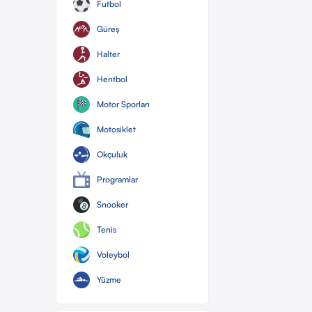
Futbol
Güreş
Halter
Hentbol
Motor Sporları
Motosiklet
Okçuluk
Programlar
Snooker
Tenis
Voleybol
Yüzme