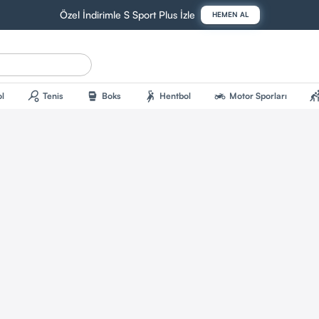
Özel İndirimle S Sport Plus İzle
HEMEN AL
sports_tennis
sports_mma
sports_handball
two_wheeler
sports_kab
l
Tenis
Boks
Hentbol
Motor Sporları