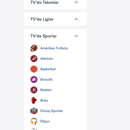
keyboard_arrow_down
TV'de Takımlar
keyboard_arrow_down
TV'de Ligler
keyboard_arrow_down
TV'de Sporlar
Amerikan Futbolu
Atletizm
Basketbol
Binicilik
Bisiklet
Boks
Dövüş Sporları
ESpor