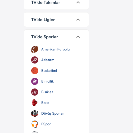
keyboard_arrow_down
TV'de Takımlar
keyboard_arrow_down
TV'de Ligler
keyboard_arrow_down
TV'de Sporlar
Amerikan Futbolu
Atletizm
Basketbol
Binicilik
Bisiklet
Boks
Dövüş Sporları
ESpor