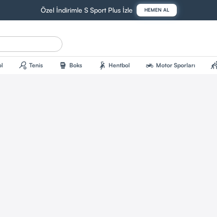
Özel İndirimle S Sport Plus İzle
HEMEN AL
sports_tennis
sports_mma
sports_handball
two_wheeler
sports_kab
l
Tenis
Boks
Hentbol
Motor Sporları