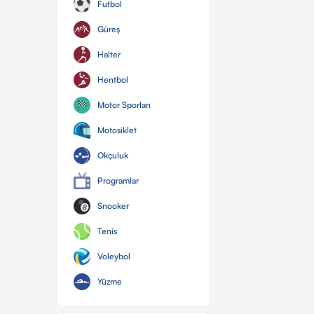
Futbol
Güreş
Halter
Hentbol
Motor Sporları
Motosiklet
Okçuluk
Programlar
Snooker
Tenis
Voleybol
Yüzme