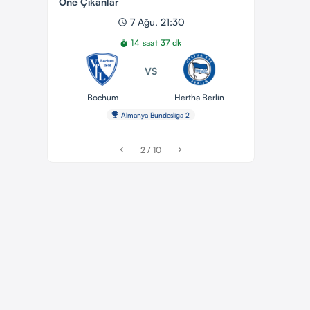
Öne Çıkanlar
7 Ağu, 21:30
schedule
14 saat 37 dk
timer
VS
Bochum
Hertha Berlin
emoji_events
Almanya Bundesliga 2
2 / 10
chevron_left
chevron_right