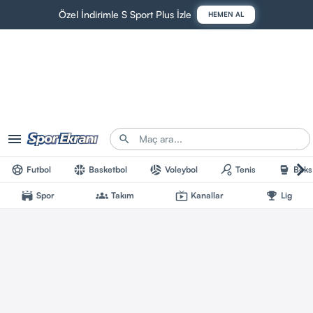
Özel İndirimle S Sport Plus İzle
HEMEN AL
Futbol
Basketbol
Voleybol
Tenis
Boks
Spor
Takım
Kanallar
Lig