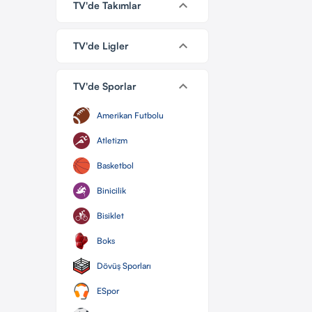
keyboard_arrow_down
TV'de Takımlar
keyboard_arrow_down
TV'de Ligler
keyboard_arrow_down
TV'de Sporlar
Amerikan Futbolu
Atletizm
Basketbol
Binicilik
Bisiklet
Boks
Dövüş Sporları
ESpor