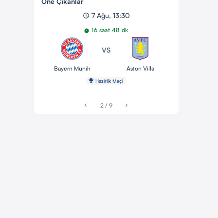
Öne Çıkanlar
7 Ağu, 13:30
schedule
16 saat 48 dk
timer
VS
Bayern Münih
Aston Villa
emoji_events
Hazirlik Maçi
2 / 9
chevron_left
chevron_right