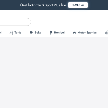
Özel İndirimle S Sport Plus İzle
HEMEN AL
sports_tennis
sports_mma
sports_handball
two_wheeler
sports_kab
l
Tenis
Boks
Hentbol
Motor Sporları