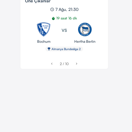
Öne Çıkanlar
7 Ağu, 21:30
schedule
19 saat 16 dk
timer
VS
Bochum
Hertha Berlin
emoji_events
Almanya Bundesliga 2
2 / 10
chevron_left
chevron_right