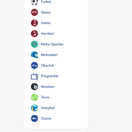
Futbol
Güreş
Halter
Hentbol
Motor Sporları
Motosiklet
Okçuluk
Programlar
Snooker
Tenis
Voleybol
Yüzme