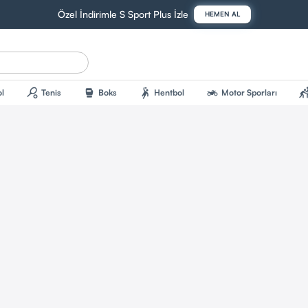
Özel İndirimle S Sport Plus İzle
HEMEN AL
sports_tennis
sports_mma
sports_handball
two_wheeler
sports_kab
l
Tenis
Boks
Hentbol
Motor Sporları