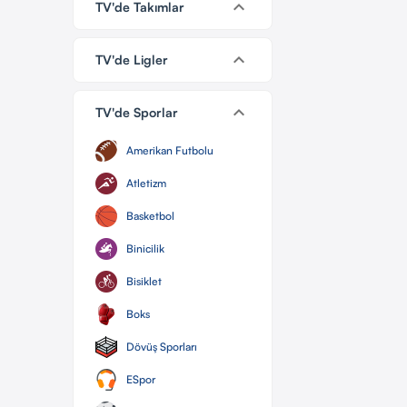
keyboard_arrow_down
TV'de Takımlar
keyboard_arrow_down
TV'de Ligler
keyboard_arrow_down
TV'de Sporlar
Amerikan Futbolu
Atletizm
Basketbol
Binicilik
Bisiklet
Boks
Dövüş Sporları
ESpor