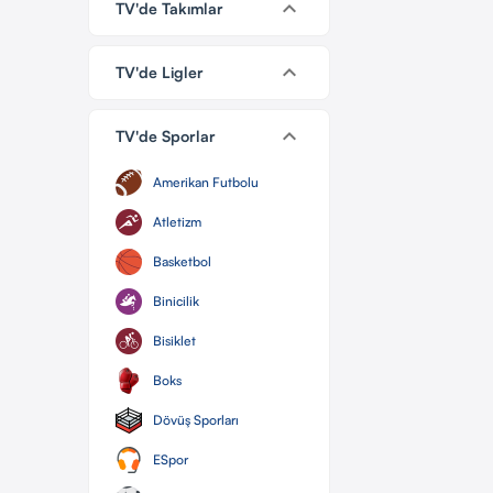
keyboard_arrow_down
TV'de Takımlar
keyboard_arrow_down
TV'de Ligler
keyboard_arrow_down
TV'de Sporlar
Amerikan Futbolu
Atletizm
Basketbol
Binicilik
Bisiklet
Boks
Dövüş Sporları
ESpor