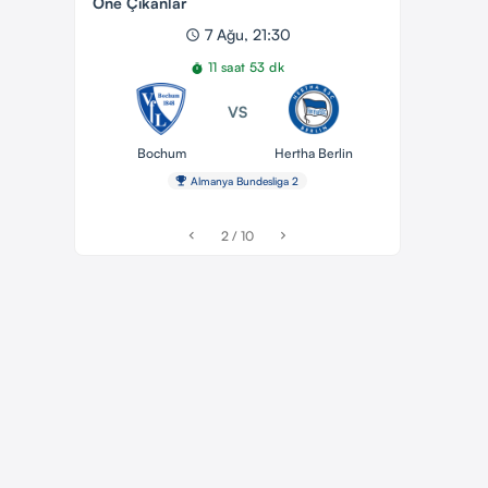
Öne Çıkanlar
7 Ağu, 21:30
schedule
11 saat 53 dk
timer
VS
Bochum
Hertha Berlin
emoji_events
Almanya Bundesliga 2
2 / 10
chevron_left
chevron_right