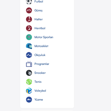
Futbol
Güreş
Halter
Hentbol
Motor Sporları
Motosiklet
Okçuluk
Programlar
Snooker
Tenis
Voleybol
Yüzme