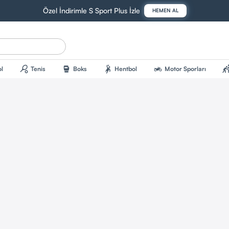
Özel İndirimle S Sport Plus İzle
HEMEN AL
sports_tennis
sports_mma
sports_handball
two_wheeler
sports_kab
l
Tenis
Boks
Hentbol
Motor Sporları