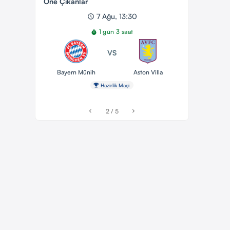
Öne Çıkanlar
7 Ağu, 13:30
schedule
1 gün 3 saat
timer
VS
Bayern Münih
Aston Villa
emoji_events
Hazirlik Maçi
2 / 5
chevron_left
chevron_right