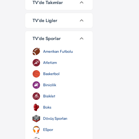
keyboard_arrow_down
TV'de Takımlar
keyboard_arrow_down
TV'de Ligler
keyboard_arrow_down
TV'de Sporlar
Amerikan Futbolu
Atletizm
Basketbol
Binicilik
Bisiklet
Boks
Dövüş Sporları
ESpor