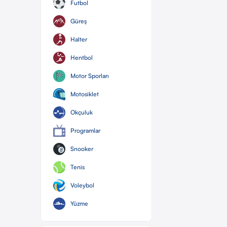
Futbol
Güreş
Halter
Hentbol
Motor Sporları
Motosiklet
Okçuluk
Programlar
Snooker
Tenis
Voleybol
Yüzme