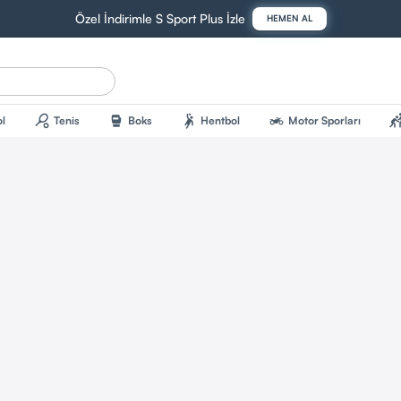
Özel İndirimle S Sport Plus İzle
HEMEN AL
sports_tennis
sports_mma
sports_handball
two_wheeler
sports_kab
l
Tenis
Boks
Hentbol
Motor Sporları