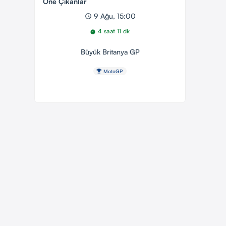
Öne Çıkanlar
9 Ağu, 15:00
schedule
4 saat 11 dk
timer
Büyük Britanya GP
emoji_events
MotoGP