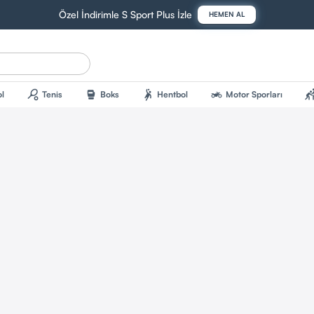
Özel İndirimle S Sport Plus İzle
HEMEN AL
sports_tennis
sports_mma
sports_handball
two_wheeler
sports_kab
l
Tenis
Boks
Hentbol
Motor Sporları