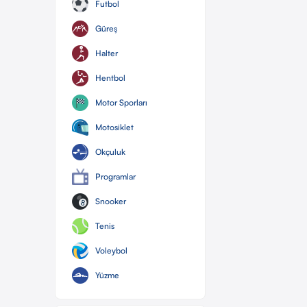
Futbol
Güreş
Halter
Hentbol
Motor Sporları
Motosiklet
Okçuluk
Programlar
Snooker
Tenis
Voleybol
Yüzme