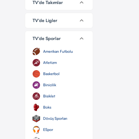
keyboard_arrow_down
TV'de Takımlar
keyboard_arrow_down
TV'de Ligler
keyboard_arrow_down
TV'de Sporlar
Amerikan Futbolu
Atletizm
Basketbol
Binicilik
Bisiklet
Boks
Dövüş Sporları
ESpor