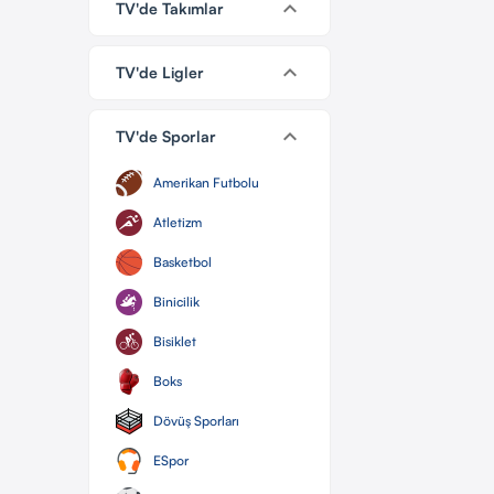
keyboard_arrow_down
TV'de Takımlar
keyboard_arrow_down
TV'de Ligler
keyboard_arrow_down
TV'de Sporlar
Amerikan Futbolu
Atletizm
Basketbol
Binicilik
Bisiklet
Boks
Dövüş Sporları
ESpor