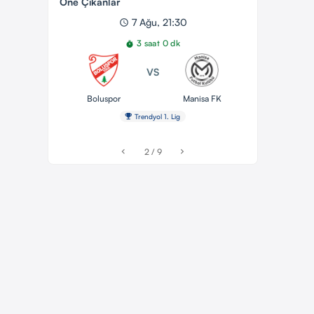
Öne Çıkanlar
7 Ağu, 21:30
schedule
3 saat 0 dk
timer
VS
Boluspor
Manisa FK
emoji_events
Trendyol 1. Lig
2 / 9
chevron_left
chevron_right