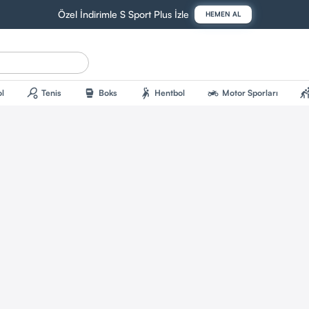
Özel İndirimle S Sport Plus İzle
HEMEN AL
sports_tennis
sports_mma
sports_handball
two_wheeler
sports_kab
l
Tenis
Boks
Hentbol
Motor Sporları