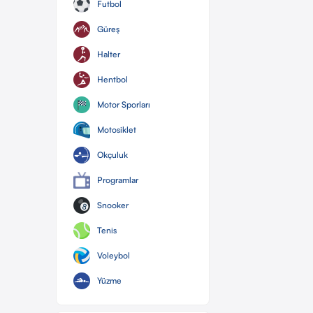
Futbol
Güreş
Halter
Hentbol
Motor Sporları
Motosiklet
Okçuluk
Programlar
Snooker
Tenis
Voleybol
Yüzme