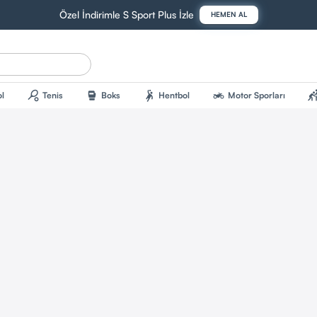
Özel İndirimle S Sport Plus İzle
HEMEN AL
sports_tennis
sports_mma
sports_handball
two_wheeler
sports_kab
l
Tenis
Boks
Hentbol
Motor Sporları