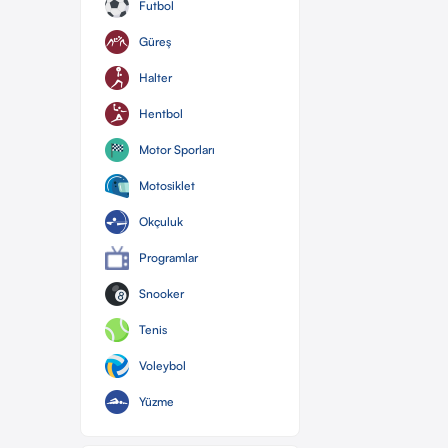
Futbol
Güreş
Halter
Hentbol
Motor Sporları
Motosiklet
Okçuluk
Programlar
Snooker
Tenis
Voleybol
Yüzme