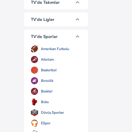
keyboard_arrow_down
TV'de Takımlar
keyboard_arrow_down
TV'de Ligler
keyboard_arrow_down
TV'de Sporlar
Amerikan Futbolu
Atletizm
Basketbol
Binicilik
Bisiklet
Boks
Dövüş Sporları
ESpor