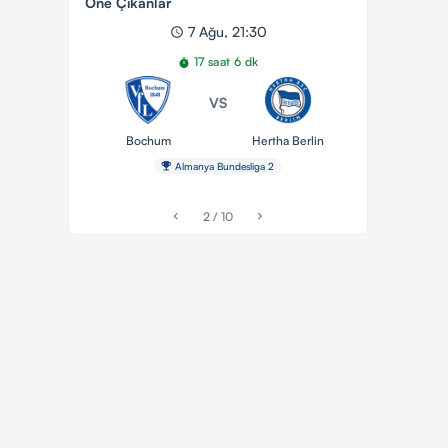
Öne Çıkanlar
7 Ağu, 21:30
schedule
17 saat 6 dk
timer
VS
Bochum
Hertha Berlin
emoji_events
Almanya Bundesliga 2
2 / 10
chevron_left
chevron_right