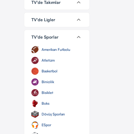
keyboard_arrow_down
TV'de Takımlar
keyboard_arrow_down
TV'de Ligler
keyboard_arrow_down
TV'de Sporlar
Amerikan Futbolu
Atletizm
Basketbol
Binicilik
Bisiklet
Boks
Dövüş Sporları
ESpor