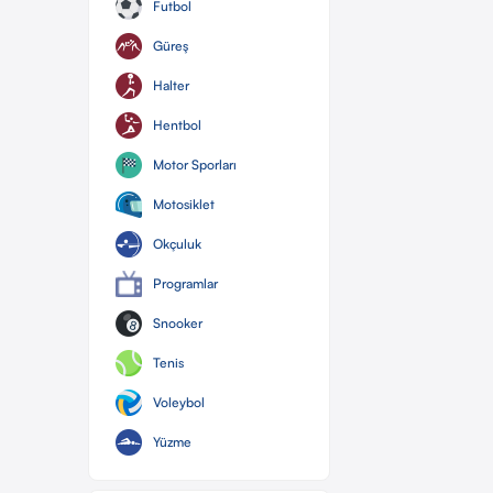
Futbol
Güreş
Halter
Hentbol
Motor Sporları
Motosiklet
Okçuluk
Programlar
Snooker
Tenis
Voleybol
Yüzme