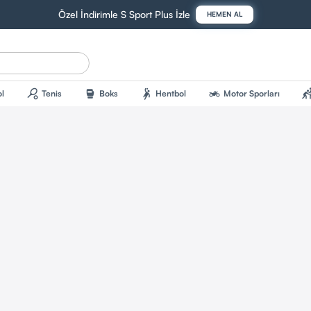
Özel İndirimle S Sport Plus İzle
HEMEN AL
sports_tennis
sports_mma
sports_handball
two_wheeler
sports_kab
l
Tenis
Boks
Hentbol
Motor Sporları