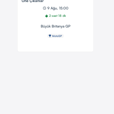
Öne Çıkanlar
9 Ağu, 15:00
schedule
2 saat 18 dk
timer
Büyük Britanya GP
emoji_events
MotoGP