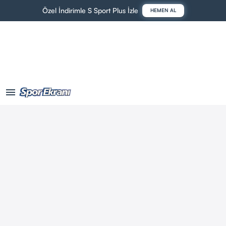
Özel İndirimle S Sport Plus İzle
HEMEN AL
menu