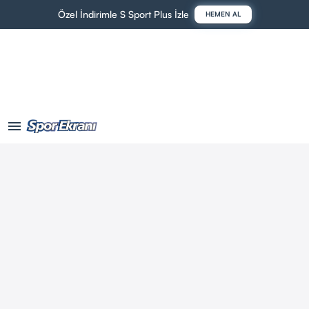
Özel İndirimle S Sport Plus İzle
HEMEN AL
menu