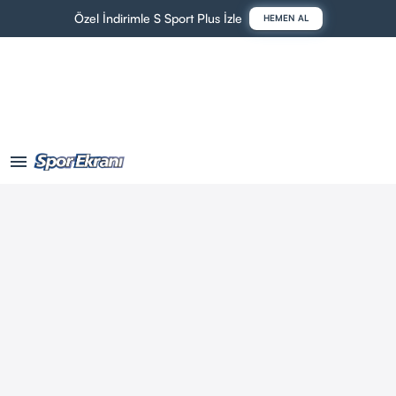
Özel İndirimle S Sport Plus İzle
HEMEN AL
menu