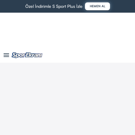
Özel İndirimle S Sport Plus İzle
HEMEN AL
menu