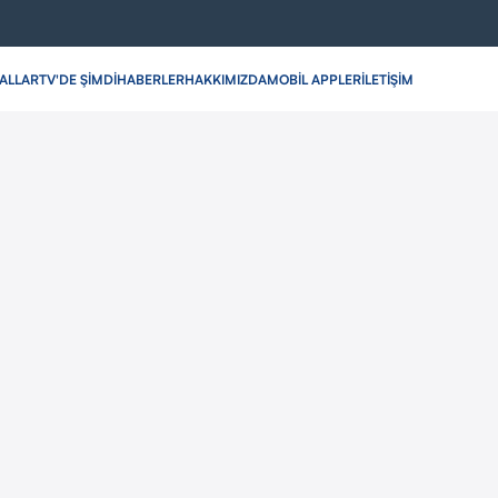
ALLAR
TV'DE ŞİMDİ
HABERLER
HAKKIMIZDA
MOBİL APPLER
İLETİŞİM