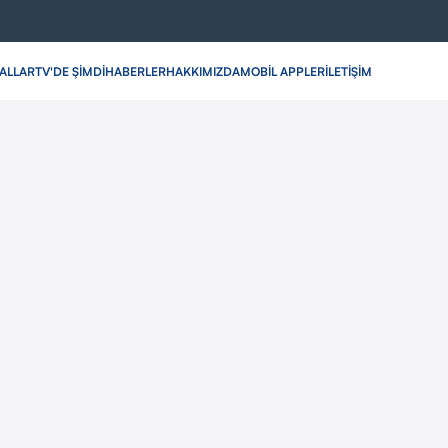
ALLAR
TV'DE ŞİMDİ
HABERLER
HAKKIMIZDA
MOBİL APPLER
İLETİŞİM