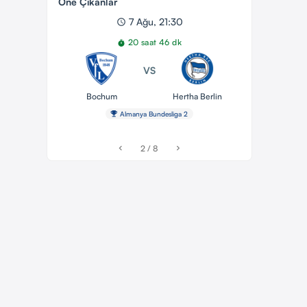
Öne Çıkanlar
7 Ağu, 21:30
schedule
20 saat 46 dk
timer
VS
Bochum
Hertha Berlin
emoji_events
Almanya Bundesliga 2
2 / 8
chevron_left
chevron_right