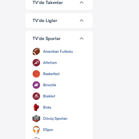
keyboard_arrow_down
TV'de Takımlar
keyboard_arrow_down
TV'de Ligler
keyboard_arrow_down
TV'de Sporlar
Amerikan Futbolu
Atletizm
Basketbol
Binicilik
Bisiklet
Boks
Dövüş Sporları
ESpor