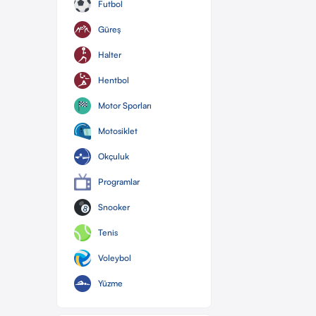
Futbol
Güreş
Halter
Hentbol
Motor Sporları
Motosiklet
Okçuluk
Programlar
Snooker
Tenis
Voleybol
Yüzme