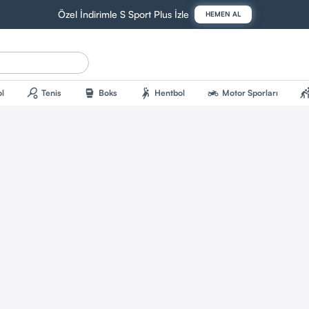
Özel İndirimle S Sport Plus İzle
HEMEN AL
sports_tennis
sports_mma
sports_handball
two_wheeler
sports_kab
l
Tenis
Boks
Hentbol
Motor Sporları