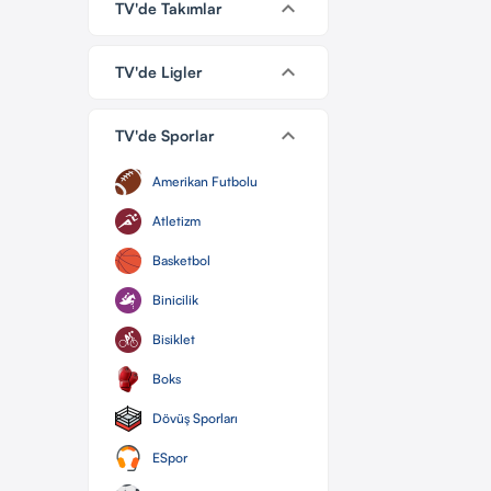
keyboard_arrow_down
TV'de Takımlar
keyboard_arrow_down
TV'de Ligler
keyboard_arrow_down
TV'de Sporlar
Amerikan Futbolu
Atletizm
Basketbol
Binicilik
Bisiklet
Boks
Dövüş Sporları
ESpor