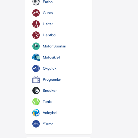
Futbol
Güreş
Halter
Hentbol
Motor Sporları
Motosiklet
Okçuluk
Programlar
Snooker
Tenis
Voleybol
Yüzme