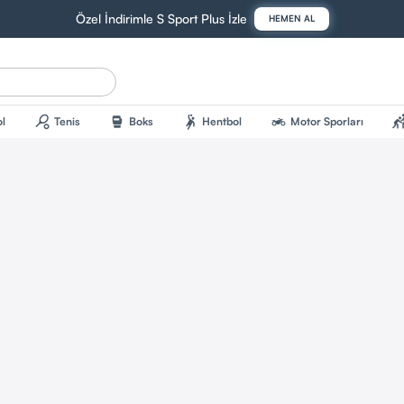
Özel İndirimle S Sport Plus İzle
HEMEN AL
sports_tennis
sports_mma
sports_handball
two_wheeler
sports_kab
l
Tenis
Boks
Hentbol
Motor Sporları