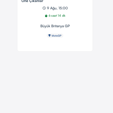
Öne Çıkanlar
9 Ağu, 15:00
schedule
6 saat 14 dk
timer
Büyük Britanya GP
emoji_events
MotoGP