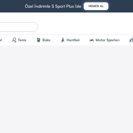
Özel İndirimle S Sport Plus İzle
HEMEN AL
sports_tennis
sports_mma
sports_handball
two_wheeler
sports_kab
l
Tenis
Boks
Hentbol
Motor Sporları