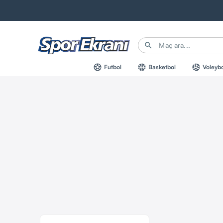
search
sports_soccer
sports_basketball
sports_volleyball
Futbol
Basketbol
Voleybo