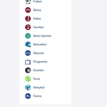
Futbol
Güreş
Halter
Hentbol
Motor Sporları
Motosiklet
Okçuluk
Programlar
Snooker
Tenis
Voleybol
Yüzme