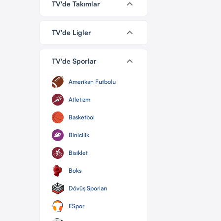
keyboard_arrow_down
TV'de Takımlar
keyboard_arrow_down
TV'de Ligler
keyboard_arrow_down
TV'de Sporlar
Amerikan Futbolu
Atletizm
Basketbol
Binicilik
Bisiklet
Boks
Dövüş Sporları
ESpor