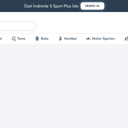
Özel İndirimle S Sport Plus İzle
HEMEN AL
sports_tennis
sports_mma
sports_handball
two_wheeler
sports_kab
l
Tenis
Boks
Hentbol
Motor Sporları