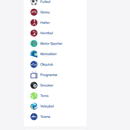
Futbol
Güreş
Halter
Hentbol
Motor Sporları
Motosiklet
Okçuluk
Programlar
Snooker
Tenis
Voleybol
Yüzme