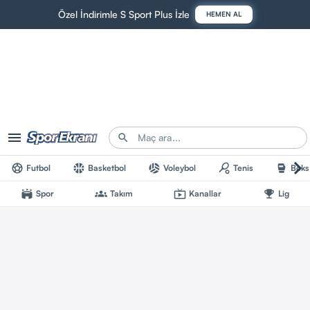
Özel İndirimle S Sport Plus İzle
HEMEN AL
Futbol
Basketbol
Voleybol
Tenis
Boks
Spor
Takım
Kanallar
Lig